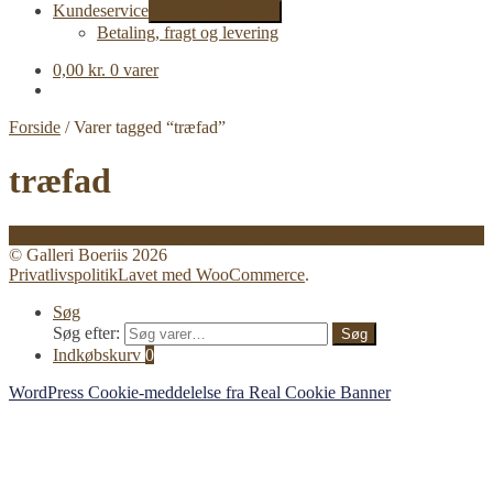
Kundeservice
Udfold undermenu
Betaling, fragt og levering
0,00
kr.
0 varer
Forside
/
Varer tagged “træfad”
træfad
Der blev ikke fundet nogle varer, der matcher dit valg.
© Galleri Boeriis 2026
Privatlivspolitik
Lavet med WooCommerce
.
Søg
Søg efter:
Søg
Indkøbskurv
0
WordPress Cookie-meddelelse fra Real Cookie Banner