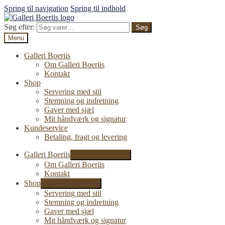
Spring til navigation
Spring til indhold
Søg efter:
Søg
Menu
Galleri Boeriis
Om Galleri Boeriis
Kontakt
Shop
Servering med stil
Stemning og indretning
Gaver med sjæl
Mit håndværk og signatur
Kundeservice
Betaling, fragt og levering
Galleri Boeriis
Udfold undermenu
Om Galleri Boeriis
Kontakt
Shop
Udfold undermenu
Servering med stil
Stemning og indretning
Gaver med sjæl
Mit håndværk og signatur