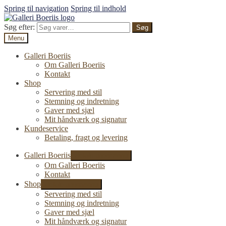
Spring til navigation
Spring til indhold
Søg efter:
Søg
Menu
Galleri Boeriis
Om Galleri Boeriis
Kontakt
Shop
Servering med stil
Stemning og indretning
Gaver med sjæl
Mit håndværk og signatur
Kundeservice
Betaling, fragt og levering
Galleri Boeriis
Udfold undermenu
Om Galleri Boeriis
Kontakt
Shop
Udfold undermenu
Servering med stil
Stemning og indretning
Gaver med sjæl
Mit håndværk og signatur