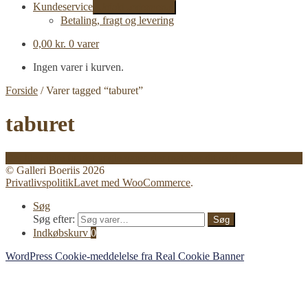
Kundeservice
Udfold undermenu
Betaling, fragt og levering
0,00
kr.
0 varer
Ingen varer i kurven.
Forside
/
Varer tagged “taburet”
taburet
Der blev ikke fundet nogle varer, der matcher dit valg.
© Galleri Boeriis 2026
Privatlivspolitik
Lavet med WooCommerce
.
Søg
Søg efter:
Søg
Indkøbskurv
0
WordPress Cookie-meddelelse fra Real Cookie Banner