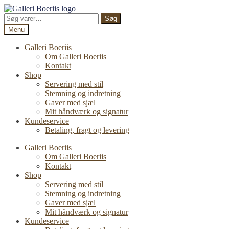
Spring
Spring
til
til
Søg
Søg
navigation
indhold
efter:
Menu
Galleri Boeriis
Om Galleri Boeriis
Kontakt
Shop
Servering med stil
Stemning og indretning
Gaver med sjæl
Mit håndværk og signatur
Kundeservice
Betaling, fragt og levering
Galleri Boeriis
Om Galleri Boeriis
Kontakt
Shop
Servering med stil
Stemning og indretning
Gaver med sjæl
Mit håndværk og signatur
Kundeservice