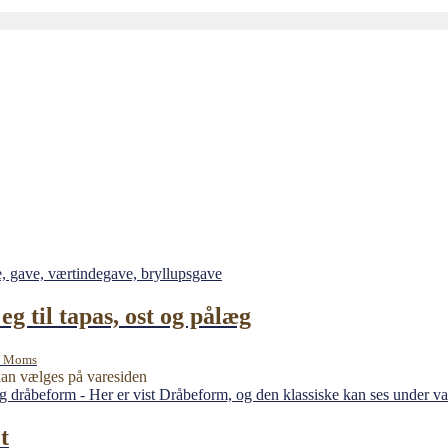
eg til tapas, ost og pålæg
. Moms
 kan vælges på varesiden
t