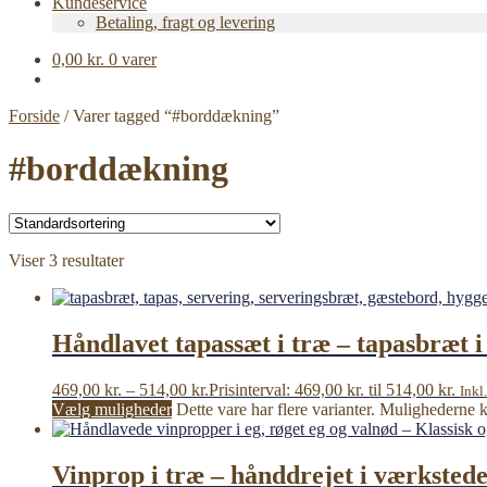
Kundeservice
Betaling, fragt og levering
0,00
kr.
0 varer
Forside
/
Varer tagged “#borddækning”
#borddækning
Viser 3 resultater
Håndlavet tapassæt i træ – tapasbræt i 
469,00
kr.
–
514,00
kr.
Prisinterval: 469,00 kr. til 514,00 kr.
Inkl
Vælg muligheder
Dette vare har flere varianter. Mulighederne
Vinprop i træ – hånddrejet i værkstede